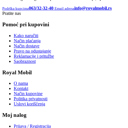
063/32-32-40
info@royalmobil.rs
Podrška kupcima
Email adresa
Pratite nas
Pomoć pri kupovini
Kako naručiti
Način plaćanja
Način dostave
Pravo na odustajanje
Reklamacije i pritužbe
Saobraznost
Royal Mobil
O nama
Kontakt
Način kupovine
Politika privatnosti
Uslovi korišćenja
Moj nalog
Prijava / Registracija