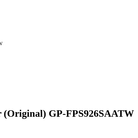
TW
ar (Original) GP-FPS926SAATW