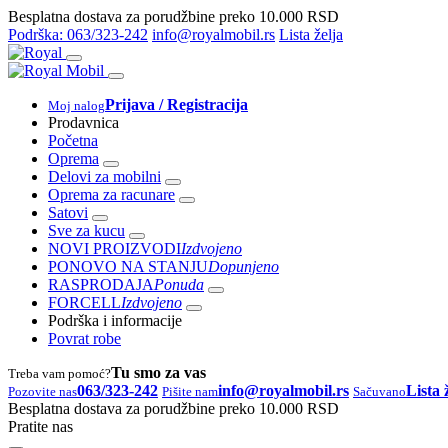
Besplatna dostava za porudžbine preko 10.000 RSD
Podrška: 063/323-242
info@royalmobil.rs
Lista želja
Prijava / Registracija
Moj nalog
Prodavnica
Početna
Oprema
Delovi za mobilni
Oprema za racunare
Satovi
Sve za kucu
NOVI PROIZVODI
Izdvojeno
PONOVO NA STANJU
Dopunjeno
RASPRODAJA
Ponuda
FORCELL
Izdvojeno
Podrška i informacije
Povrat robe
Tu smo za vas
Treba vam pomoć?
063/323-242
info@royalmobil.rs
Lista 
Pozovite nas
Pišite nam
Sačuvano
Besplatna dostava za porudžbine preko 10.000 RSD
Pratite nas