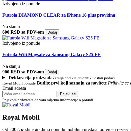
Izdvojeno iz ponude
Futrola DIAMOND CLEAR za iPhone 16 plus providna
Na stanju
600 RSD sa PDV-om
Dodaj
Izdvojeno iz ponude
Futrola Wifi Magsafe za Samsung Galaxy S25 FE
Na stanju
900 RSD sa PDV-om
Dodaj
Deklaracija proizvoda
Zemlja porekla, uvoznik i ostali podaci
Budite prvi koji saznaju za novitete
Prijavite s
Royal Mobil ponude
Email adresa
Prijavi se
Prijavom prihvatate da vam šaljemo informacije o ponudi.
Royal Mobil
Od 2002. godine gradimo ponudu mobilnih uređaja, opreme i rezervnih