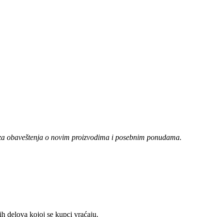
e za obaveštenja o novim proizvodima i posebnim ponudama.
 delova kojoj se kupci vraćaju.