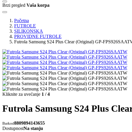
Brzi pregled
Vaša korpa
Početna
FUTROLE
SILIKONSKA
PROVIDNE FUTROLE
Futrola Samsung S24 Plus Clear (Original) GP-FPS926SAA
Kliknite za uvećanje
1 / 4
Futrola Samsung S24 Plus Cle
8809894143655
Barkod
Dostupnost
Na stanju