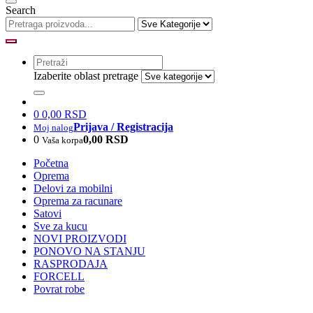
Search
Izaberite oblast pretrage
0
0,00 RSD
Prijava / Registracija
Moj nalog
0
0,00 RSD
Vaša korpa
Početna
Oprema
Delovi za mobilni
Oprema za racunare
Satovi
Sve za kucu
NOVI PROIZVODI
PONOVO NA STANJU
RASPRODAJA
FORCELL
Povrat robe