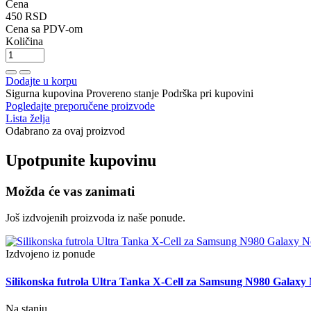
Cena
450 RSD
Cena sa PDV-om
Količina
Dodajte u korpu
Sigurna kupovina
Provereno stanje
Podrška pri kupovini
Pogledajte preporučene proizvode
Lista želja
Odabrano za ovaj proizvod
Upotpunite kupovinu
Možda će vas zanimati
Još izdvojenih proizvoda iz naše ponude.
Izdvojeno iz ponude
Silikonska futrola Ultra Tanka X-Cell za Samsung N980 Galaxy 
Na stanju