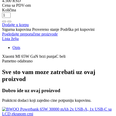
4.500 RSD
Cena sa PDV-om
Količina
Dodajte u korpu
Sigurna kupovina
Provereno stanje
Podrška pri kupovini
Pogledajte preporučene proizvode
Lista želja
Opis
Xiaomi MI 65W GaN brzi punjaC beli
Pametno odabrano
Sve sto vam moze zatrebati uz ovaj
proizvod
Dobro ide uz ovaj proizvod
Prakticni dodaci koji zajedno cine potpuniju kupovinu.