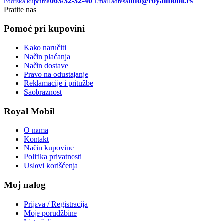
063/32-32-40
info@royalmobil.rs
Podrška kupcima
Email adresa
Pratite nas
Pomoć pri kupovini
Kako naručiti
Način plaćanja
Način dostave
Pravo na odustajanje
Reklamacije i pritužbe
Saobraznost
Royal Mobil
O nama
Kontakt
Način kupovine
Politika privatnosti
Uslovi korišćenja
Moj nalog
Prijava / Registracija
Moje porudžbine