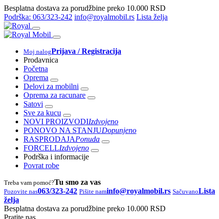
Besplatna dostava za porudžbine preko 10.000 RSD
Podrška: 063/323-242
info@royalmobil.rs
Lista želja
Prijava / Registracija
Moj nalog
Prodavnica
Početna
Oprema
Delovi za mobilni
Oprema za racunare
Satovi
Sve za kucu
NOVI PROIZVODI
Izdvojeno
PONOVO NA STANJU
Dopunjeno
RASPRODAJA
Ponuda
FORCELL
Izdvojeno
Podrška i informacije
Povrat robe
Tu smo za vas
Treba vam pomoć?
063/323-242
info@royalmobil.rs
Lista
Pozovite nas
Pišite nam
Sačuvano
želja
Besplatna dostava za porudžbine preko 10.000 RSD
Pratite nas