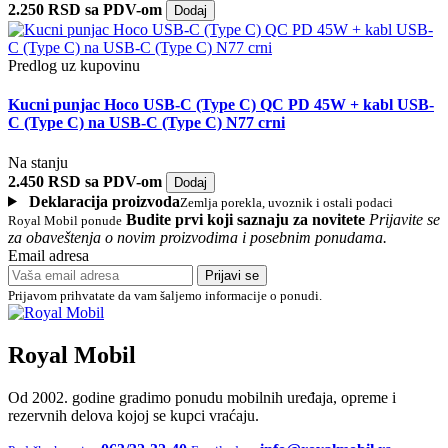
2.250 RSD sa PDV-om
Dodaj
Predlog uz kupovinu
Kucni punjac Hoco USB-C (Type C) QC PD 45W + kabl USB-
C (Type C) na USB-C (Type C) N77 crni
Na stanju
2.450 RSD sa PDV-om
Dodaj
Deklaracija proizvoda
Zemlja porekla, uvoznik i ostali podaci
Budite prvi koji saznaju za novitete
Prijavite se
Royal Mobil ponude
za obaveštenja o novim proizvodima i posebnim ponudama.
Email adresa
Prijavi se
Prijavom prihvatate da vam šaljemo informacije o ponudi.
Royal Mobil
Od 2002. godine gradimo ponudu mobilnih uređaja, opreme i
rezervnih delova kojoj se kupci vraćaju.