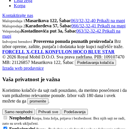
Lista želja
Korpa
Kontaktirajte nas
Masarikova 122, Šabac
063/32-32-40
Prikaži na mapi
Maloprodaja 1
Karađorđeva 57, Šabac
066/32-32-41
Prikaži na mapi
Maloprodaja 2
Kostadinovića put 3a, Šabac
063/32-32-42
Prikaži na
Veleprodaja
mapi
Proverena ponuda poznatih proizvođača
Brz
Izdvojeni brendovi
izbor opreme, zaštite, punjača i dodataka koje kupci najčešće traže.
FORCELL
X-CELL
KONFULON
HOCO
BLUE STAR
© 2026 Royal Mobil D.O.O. Sva prava zadržana.
PIB: 109107470
MB: 21126857
Masarikova 122, Šabac
Podešavanja kolačića
Izrada web prodavnice
Vaša privatnost je važna
Koristimo kolačiće da sajt radi pouzdano, da merimo posećenost i da
vam prikažemo relevantne ponude. Izbor važi 180 dana i uvek
možete da ga
.
promenite
Samo neophodni
Prihvati sve
Podešavanja
Neophodni
Korpa, lista želja, prijava i bezbednost. Bez njih sajt ne radi,
zato su uvek uključeni.
Funkcionalni