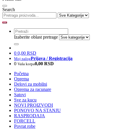
Search
Izaberite oblast pretrage
0
0,00 RSD
Prijava / Registracija
Moj nalog
0
0,00 RSD
Vaša korpa
Početna
Oprema
Delovi za mobilni
Oprema za racunare
Satovi
Sve za kucu
NOVI PROIZVODI
PONOVO NA STANJU
RASPRODAJA
FORCELL
Povrat robe