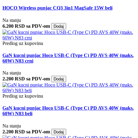
HOCO Wireless punjac CQ3 3in1 MagSafe 15W beli
Na stanju
6.200 RSD sa PDV-om
Dodaj
Predlog uz kupovinu
GaN kucni punjac Hoco USB-C (Type C) PD AVS 40W (maks.
60W) N83 crni
Na stanju
2.200 RSD sa PDV-om
Dodaj
Predlog uz kupovinu
GaN kucni punjac Hoco USB-C (Type C) PD AVS 40W (maks.
60W) N83 beli
Na stanju
2.200 RSD sa PDV-om
Dodaj