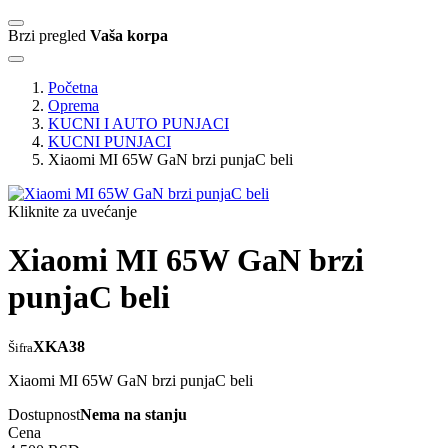
Brzi pregled
Vaša korpa
Početna
Oprema
KUCNI I AUTO PUNJACI
KUCNI PUNJACI
Xiaomi MI 65W GaN brzi punjaC beli
Kliknite za uvećanje
Xiaomi MI 65W GaN brzi
punjaC beli
XKA38
Šifra
Xiaomi MI 65W GaN brzi punjaC beli
Dostupnost
Nema na stanju
Cena