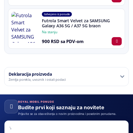
Izdvojeno iz ponude
Futrola Smart Velvet za SAMSUNG
Galaxy A36 5G / A37 5G braon
Na stanju
900 RSD sa PDV-om
Deklaracija proizvoda
Zemlja porekla, uvoznik i ostali podaci
ROYAL MOBIL PONUDE
Budite prvi koji saznaju za novitete
Prijavite se za obaveštenja o novim proizvodima i posebnim ponudama.
Email adresa