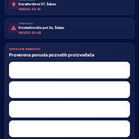
Karađorđeva 57, Šabac
066/32-32-41
Veleprodaja
Kostadinovića put 3a, Šabac
063/32-32-42
IZDVOJENI BRENDOVI
Proverena ponuda poznatih proizvođača
FORCELL
X-CELL
KONFULON
HOCO