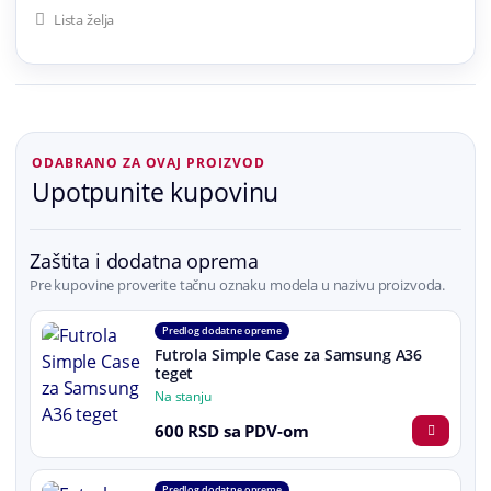
Lista želja
ODABRANO ZA OVAJ PROIZVOD
Upotpunite kupovinu
Zaštita i dodatna oprema
Pre kupovine proverite tačnu oznaku modela u nazivu proizvoda.
Predlog dodatne opreme
Futrola Simple Case za Samsung A36
teget
Na stanju
600 RSD sa PDV-om
Predlog dodatne opreme