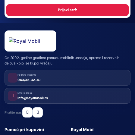
Prijavi se
Royal Mobil
Od 2002. godine gradimo ponudu mobilnih uređaja, opreme i rezervnih
delova kojoj se kupci vraćaju.
Podrška kupcima
063/32-32-40
Email adresa
info@royalmobil.rs
Pratite nas
Pomoć pri kupovini
Royal Mobil