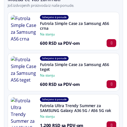
Još izdvojenih proizvoda iz naše ponude.
Izdvojeno iz ponude
Futrola Simple Case za Samsung A56
crna
Na stanju
600 RSD sa PDV-om
Izdvojeno iz ponude
Futrola Simple Case za Samsung A56
teget
Na stanju
600 RSD sa PDV-om
Izdvojeno iz ponude
Futrola Ultra Trendy Summer za
SAMSUNG Galaxy A36 5G / A56 5G rak
Na stanju
1.200 RSD sa PDV-om