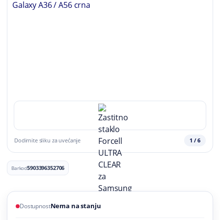
1 / 6
5903396352706
Barkod
Nema na stanju
Dostupnost