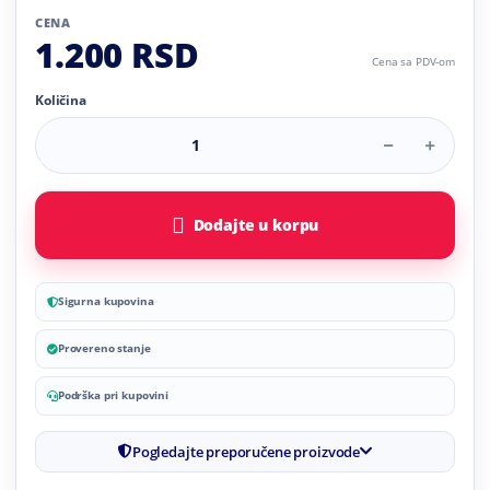
CENA
1.200 RSD
Cena sa PDV-om
Količina
Dodajte u korpu
Sigurna kupovina
Provereno stanje
Podrška pri kupovini
Pogledajte preporučene proizvode