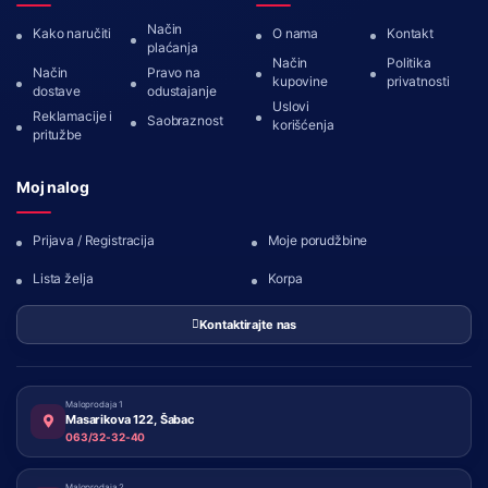
Način
Kako naručiti
O nama
Kontakt
plaćanja
Način
Politika
Način
Pravo na
kupovine
privatnosti
dostave
odustajanje
Uslovi
Reklamacije i
Saobraznost
korišćenja
pritužbe
Moj nalog
Prijava / Registracija
Moje porudžbine
Lista želja
Korpa
Kontaktirajte nas
Maloprodaja 1
Masarikova 122, Šabac
063/32-32-40
Maloprodaja 2