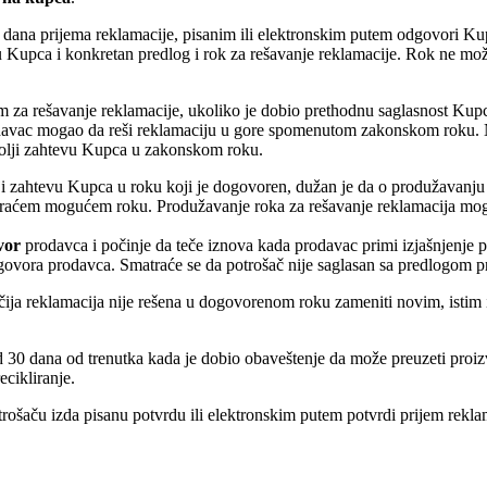
d dana prijema reklamacije, pisanim ili elektronskim putem odgovori K
vu Kupca i konkretan predlog i rok za rešavanje reklamacije. Rok ne mo
m za rešavanje reklamacije, ukoliko je dobio prethodnu saglasnost Ku
davac mogao da reši reklamaciju u gore spomenutom zakonskom roku. 
volji zahtevu Kupca u zakonskom roku.
ji zahtevu Kupca u roku koji je dogovoren, dužan je da o produžavanju
 najkraćem mogućem roku. Produžavanje roka za rešavanje reklamacija m
vor
prodavca i počinje da teče iznova kada prodavac primi izjašnjenje p
vora prodavca. Smatraće se da potrošač nije saglasan sa predlogom pro
a čija reklamacija nije rešena u dogovorenom roku zameniti novim, istim
.
 30 dana od trenutka kada je dobio obaveštenje da može preuzeti proiz
cikliranje.
trošaču izda pisanu potvrdu ili elektronskim putem potvrdi prijem rekl