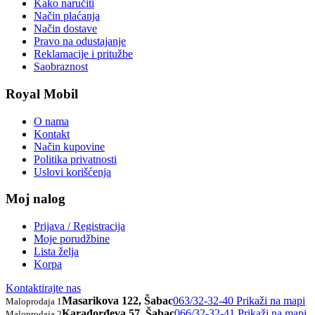
Kako naručiti
Način plaćanja
Način dostave
Pravo na odustajanje
Reklamacije i pritužbe
Saobraznost
Royal Mobil
O nama
Kontakt
Način kupovine
Politika privatnosti
Uslovi korišćenja
Moj nalog
Prijava / Registracija
Moje porudžbine
Lista želja
Korpa
Kontaktirajte nas
Masarikova 122, Šabac
063/32-32-40
Prikaži na mapi
Maloprodaja 1
Karađorđeva 57, Šabac
066/32-32-41
Prikaži na mapi
Maloprodaja 2