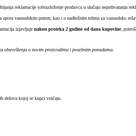
bijanja reklamacije (obrazloženje prodavca u slučaju neprihvatanja rek
ja spora vansudskim putem, kao i o nadležnim telima za vansudsko reša
amacija izjavljuje
nakon proteka 2 godine od dana kupovine
, potro
e za obaveštenja o novim proizvodima i posebnim ponudama.
 delova kojoj se kupci vraćaju.