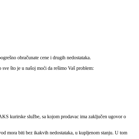
pogrešno obračunate cene i drugih nedostataka.
o sve što je u našoj moći da rešimo Vaš problem:
KS kurirske službe, sa kojom prodavac ima zaključen ugovor o
od mora biti bez ikakvih nedostataka, u kupljenom stanju. U tom