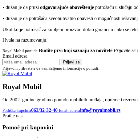
• dužan je da pruži
odgovarajuće obaveštenje
potrošaču u slučaju od
• dužan je da potrošača sveobuhvatno obavesti o mogućnosti rešavan
Ukoliko je potrošač za kupljeni proizvod dobio garanciju i ako se rekl
Hvala na razumevanju.
Budite prvi koji saznaju za novitete
Prijavite s
Royal Mobil ponude
Email adresa
Prijavi se
Prijavom prihvatate da vam šaljemo informacije o ponudi.
Royal Mobil
Od 2002. godine gradimo ponudu mobilnih uređaja, opreme i rezervnih
063/32-32-40
info@royalmobil.rs
Podrška kupcima
Email adresa
Pratite nas
Pomoć pri kupovini