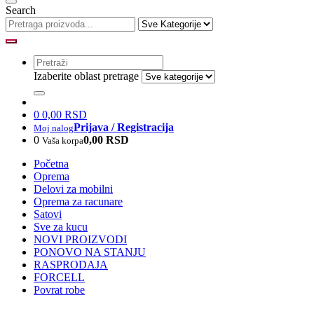
Search
Izaberite oblast pretrage
0
0,00 RSD
Prijava / Registracija
Moj nalog
0
0,00 RSD
Vaša korpa
Početna
Oprema
Delovi za mobilni
Oprema za racunare
Satovi
Sve za kucu
NOVI PROIZVODI
PONOVO NA STANJU
RASPRODAJA
FORCELL
Povrat robe