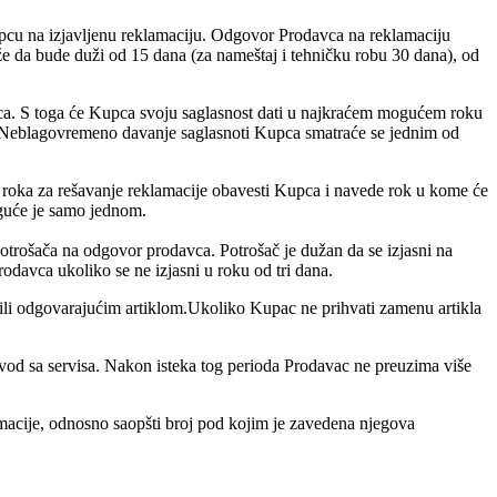
upcu na izjavljenu reklamaciju. Odgovor Prodavca na reklamaciju
že da bude duži od 15 dana (za nameštaj i tehničku robu 30 dana), od
pca. S toga će Kupca svoju saglasnost dati u najkraćem mogućem roku
Neblagovremeno davanje saglasnoti Kupca smatraće se jednim od
 roka za rešavanje reklamacije obavesti Kupca i navede rok u kome će
oguće je samo jednom.
otrošača na odgovor prodavca. Potrošač je dužan da se izjasni na
davca ukoliko se ne izjasni u roku od tri dana.
 ili odgovarajućim artiklom.Ukoliko Kupac ne prihvati zamenu artikla
vod sa servisa. Nakon isteka tog perioda Prodavac ne preuzima više
amacije, odnosno saopšti broj pod kojim je zavedena njegova