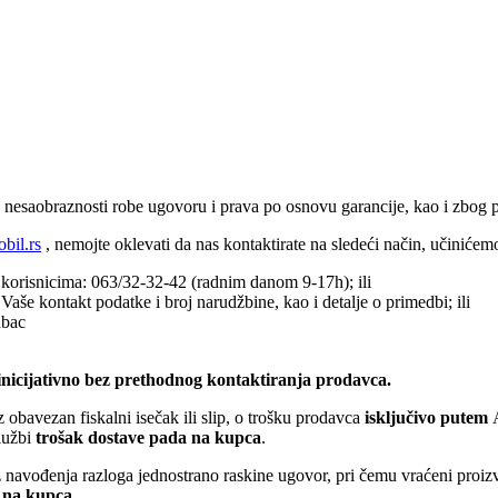
d nesaobraznosti robe ugovoru i prava po osnovu garancije, kao i zbog 
bil.rs
, nemojte oklevati da nas kontaktirate na sledeći način, učinićem
 korisnicima: 063/32-32-42 (radnim danom 9-17h); ili
še kontakt podatke i broj narudžbine, kao i detalje o primedbi; ili
abac
inicijativno bez prethodnog kontaktiranja prodavca.
 obavezan fiskalni isečak ili slip, o trošku prodavca
isključivo putem
A
lužbi
trošak dostave pada na kupca
.
navođenja razloga jednostrano raskine ugovor, pri čemu vraćeni proizv
 na kupca
.