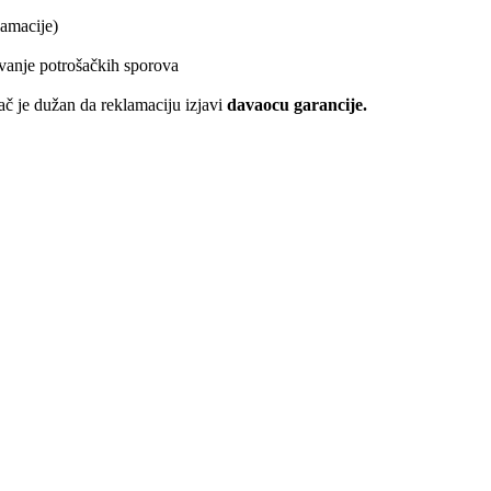
lamacije)
vanje potrošačkih sporova
šač je dužan da reklamaciju izjavi
davaocu garancije.