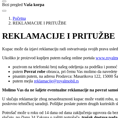
Brzi pregled
Vaša korpa
Početna
REKLAMACIJE I PRITUŽBE
REKLAMACIJE I PRITUŽBE
Kupac može da izjavi reklamaciju radi ostvarivanja svojih prava usle
Ukoliko je proizvod kupljen putem našeg online portala
www.royalmo
pozivom na telefonski broj našeg odeljenja za podršku i pomoć
putem
Povrat robe
obrasca, pri čemu Vas molimo da navedete Va
pisanim putem, na adresu Prodavca: Masarikova 122, 15000 Š
putem mejla
reklamacije@royalmobil.rs
Molimo Vas da ne šaljete eventualne reklamacije na povrat samo
U slučaju reklamacije zbog nesaobraznosti kupac može vratiti robu, uz
poslovno tehničkoj saradnji. Pošiljke poslate putem drugih kurirskih s
Potrošač može u roku od 14 dana od dana zaključenja ugovora da bez 
slučaju, po članu 34 Zakona o zaštiti potrošača,
trošak dostave pada