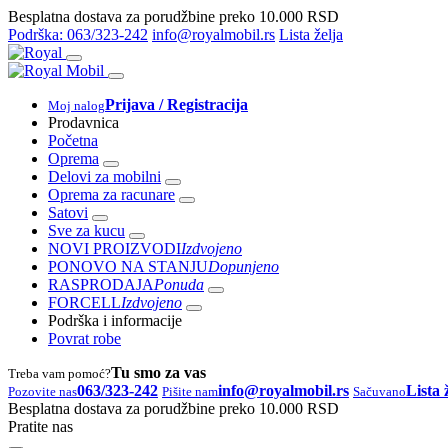
Besplatna dostava za porudžbine preko 10.000 RSD
Podrška: 063/323-242
info@royalmobil.rs
Lista želja
Prijava / Registracija
Moj nalog
Prodavnica
Početna
Oprema
Delovi za mobilni
Oprema za racunare
Satovi
Sve za kucu
NOVI PROIZVODI
Izdvojeno
PONOVO NA STANJU
Dopunjeno
RASPRODAJA
Ponuda
FORCELL
Izdvojeno
Podrška i informacije
Povrat robe
Tu smo za vas
Treba vam pomoć?
063/323-242
info@royalmobil.rs
Lista 
Pozovite nas
Pišite nam
Sačuvano
Besplatna dostava za porudžbine preko 10.000 RSD
Pratite nas