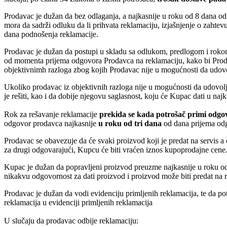
Prodavac je dužan da bez odlaganja, a najkasnije u roku od 8 dana o
mora da sadrži odluku da li prihvata reklamaciju, izjašnjenje o zahte
dana podnošenja reklamacije.
Prodavac je dužan da postupi u skladu sa odlukom, predlogom i roko
od momenta prijema odgovora Prodavca na reklamaciju, kako bi Pro
objektivnimh razloga zbog kojih Prodavac nije u mogućnosti da udo
Ukoliko prodavac iz objektivnih razloga nije u mogućnosti da udovol
je rešiti, kao i da dobije njegovu saglasnost, koju će Kupac dati u
Rok za rešavanje reklamacije
prekida se kada potrošač primi odgo
odgovor prodavca najkasnije
u roku od tri dana
od dana prijema odgo
Prodavac se obavezuje da će svaki proizvod koji je predat na servis 
za drugi odgovarajući, Kupcu će biti vraćen iznos kupoprodajne cene
Kupac je dužan da popravljeni proizvod preuzme najkasnije u roku od
nikakvu odgovornost za dati proizvod i proizvod može biti predat na re
Prodavac je dužan da vodi evidenciju primljenih reklamacija, te da po
reklamacija u evidenciji primljenih reklamacija
U slučaju da prodavac odbije reklamaciju: