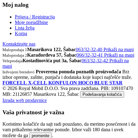
Moj nalog
Prijava / Registracija
Moje porudžbine
Lista želja
Korpa
Kontaktirajte nas
Masarikova 122, Šabac
063/32-32-40
Prikaži na mapi
Maloprodaja 1
Karađorđeva 57, Šabac
066/32-32-41
Prikaži na mapi
Maloprodaja 2
Kostadinovića put 3a, Šabac
063/32-32-42
Prikaži na
Veleprodaja
mapi
Proverena ponuda poznatih proizvođača
Brz
Izdvojeni brendovi
izbor opreme, zaštite, punjača i dodataka koje kupci najčešće traže.
FORCELL
X-CELL
KONFULON
HOCO
BLUE STAR
© 2026 Royal Mobil D.O.O. Sva prava zadržana.
PIB: 109107470
MB: 21126857
Masarikova 122, Šabac
Podešavanja kolačića
Izrada web prodavnice
Vaša privatnost je važna
Koristimo kolačiće da sajt radi pouzdano, da merimo posećenost i da
vam prikažemo relevantne ponude. Izbor važi 180 dana i uvek
možete da ga
.
promenite