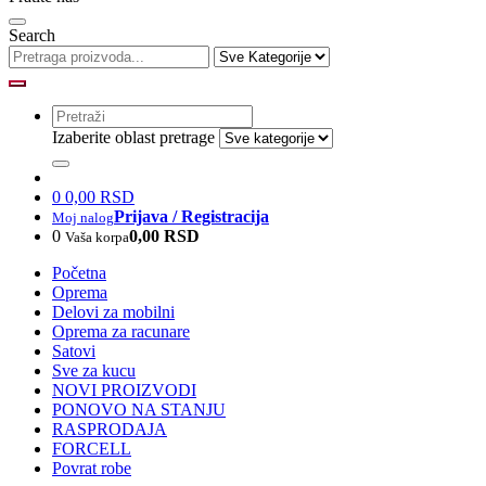
Search
Izaberite oblast pretrage
0
0,00 RSD
Prijava / Registracija
Moj nalog
0
0,00 RSD
Vaša korpa
Početna
Oprema
Delovi za mobilni
Oprema za racunare
Satovi
Sve za kucu
NOVI PROIZVODI
PONOVO NA STANJU
RASPRODAJA
FORCELL
Povrat robe