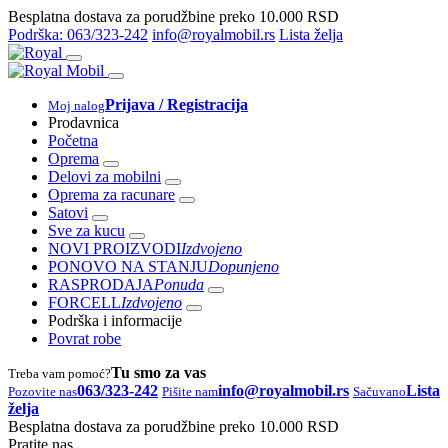
Besplatna dostava za porudžbine preko 10.000 RSD
Podrška: 063/323-242
info@royalmobil.rs
Lista želja
Prijava / Registracija
Moj nalog
Prodavnica
Početna
Oprema
Delovi za mobilni
Oprema za racunare
Satovi
Sve za kucu
NOVI PROIZVODI
Izdvojeno
PONOVO NA STANJU
Dopunjeno
RASPRODAJA
Ponuda
FORCELL
Izdvojeno
Podrška i informacije
Povrat robe
Tu smo za vas
Treba vam pomoć?
063/323-242
info@royalmobil.rs
Lista
Pozovite nas
Pišite nam
Sačuvano
želja
Besplatna dostava za porudžbine preko 10.000 RSD
Pratite nas