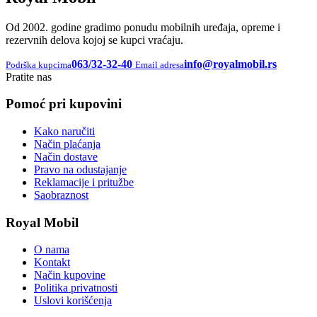
Od 2002. godine gradimo ponudu mobilnih uređaja, opreme i
rezervnih delova kojoj se kupci vraćaju.
063/32-32-40
info@royalmobil.rs
Podrška kupcima
Email adresa
Pratite nas
Pomoć pri kupovini
Kako naručiti
Način plaćanja
Način dostave
Pravo na odustajanje
Reklamacije i pritužbe
Saobraznost
Royal Mobil
O nama
Kontakt
Način kupovine
Politika privatnosti
Uslovi korišćenja