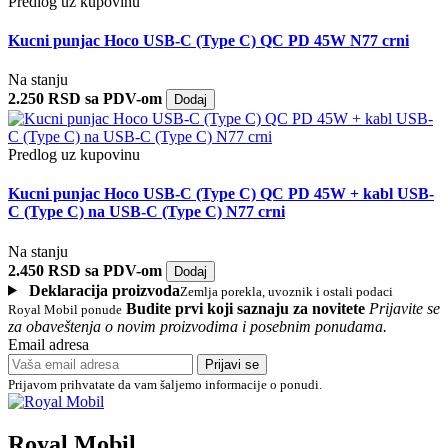
Predlog uz kupovinu
Kucni punjac Hoco USB-C (Type C) QC PD 45W N77 crni
Na stanju
2.250 RSD sa PDV-om
Dodaj
Predlog uz kupovinu
Kucni punjac Hoco USB-C (Type C) QC PD 45W + kabl USB-
C (Type C) na USB-C (Type C) N77 crni
Na stanju
2.450 RSD sa PDV-om
Dodaj
Deklaracija proizvoda
Zemlja porekla, uvoznik i ostali podaci
Budite prvi koji saznaju za novitete
Prijavite se
Royal Mobil ponude
za obaveštenja o novim proizvodima i posebnim ponudama.
Email adresa
Prijavi se
Prijavom prihvatate da vam šaljemo informacije o ponudi.
Royal Mobil