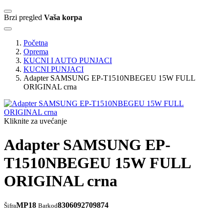
Brzi pregled
Vaša korpa
Početna
Oprema
KUCNI I AUTO PUNJACI
KUCNI PUNJACI
Adapter SAMSUNG EP-T1510NBEGEU 15W FULL
ORIGINAL crna
Kliknite za uvećanje
Adapter SAMSUNG EP-
T1510NBEGEU 15W FULL
ORIGINAL crna
MP18
8306092709874
Šifra
Barkod