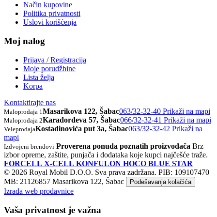
Način kupovine
Politika privatnosti
Uslovi korišćenja
Moj nalog
Prijava / Registracija
Moje porudžbine
Lista želja
Korpa
Kontaktirajte nas
Masarikova 122, Šabac
063/32-32-40
Prikaži na mapi
Maloprodaja 1
Karađorđeva 57, Šabac
066/32-32-41
Prikaži na mapi
Maloprodaja 2
Kostadinovića put 3a, Šabac
063/32-32-42
Prikaži na
Veleprodaja
mapi
Proverena ponuda poznatih proizvođača
Brz
Izdvojeni brendovi
izbor opreme, zaštite, punjača i dodataka koje kupci najčešće traže.
FORCELL
X-CELL
KONFULON
HOCO
BLUE STAR
© 2026 Royal Mobil D.O.O. Sva prava zadržana.
PIB: 109107470
MB: 21126857
Masarikova 122, Šabac
Podešavanja kolačića
Izrada web prodavnice
Vaša privatnost je važna