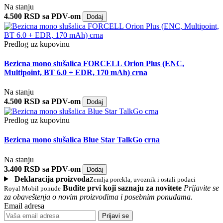
Na stanju
4.500 RSD sa PDV-om
Dodaj
Predlog uz kupovinu
Bezicna mono slušalica FORCELL Orion Plus (ENC,
Multipoint, BT 6.0 + EDR, 170 mAh) crna
Na stanju
4.500 RSD sa PDV-om
Dodaj
Predlog uz kupovinu
Bezicna mono slušalica Blue Star TalkGo crna
Na stanju
3.400 RSD sa PDV-om
Dodaj
Deklaracija proizvoda
Zemlja porekla, uvoznik i ostali podaci
Budite prvi koji saznaju za novitete
Prijavite se
Royal Mobil ponude
za obaveštenja o novim proizvodima i posebnim ponudama.
Email adresa
Prijavi se