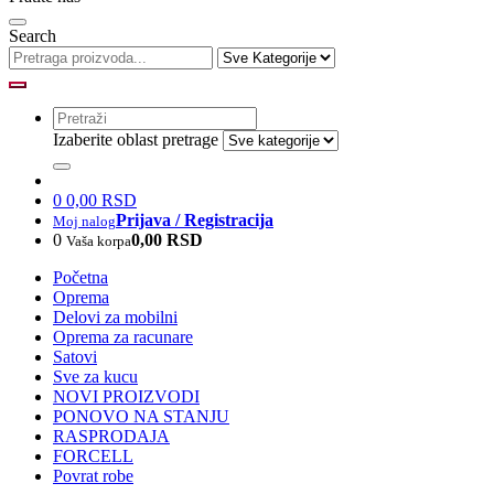
Search
Izaberite oblast pretrage
0
0,00 RSD
Prijava / Registracija
Moj nalog
0
0,00 RSD
Vaša korpa
Početna
Oprema
Delovi za mobilni
Oprema za racunare
Satovi
Sve za kucu
NOVI PROIZVODI
PONOVO NA STANJU
RASPRODAJA
FORCELL
Povrat robe