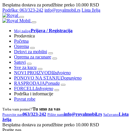
Besplatna dostava za porudžbine preko 10.000 RSD
Podrška: 063/323-242
info@royalmobil.rs
Lista želja
Prijava / Registracija
Moj nalog
Prodavnica
Početna
Oprema
Delovi za mobilni
Oprema za racunare
Satovi
Sve za kucu
NOVI PROIZVODI
Izdvojeno
PONOVO NA STANJU
Dopunjeno
RASPRODAJA
Ponuda
FORCELL
Izdvojeno
Podrška i informacije
Povrat robe
Tu smo za vas
Treba vam pomoć?
063/323-242
info@royalmobil.rs
Lista
Pozovite nas
Pišite nam
Sačuvano
želja
Besplatna dostava za porudžbine preko 10.000 RSD
Pratite nas