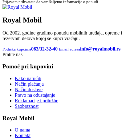
Prijavom prihvatate da vam šaljemo informacije o ponudi.
Royal Mobil
Od 2002. godine gradimo ponudu mobilnih uređaja, opreme i
rezervnih delova kojoj se kupci vraćaju.
063/32-32-40
info@royalmobil.rs
Podrška kupcima
Email adresa
Pratite nas
Pomoć pri kupovini
Kako naručiti
Način plaćanja
Način dostave
Pravo na odustajanje
Reklamacije i pritužbe
Saobraznost
Royal Mobil
O nama
Kontakt