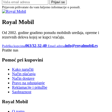
Prijavi se
Prijavom prihvatate da vam šaljemo informacije o ponudi.
Royal Mobil
Od 2002. godine gradimo ponudu mobilnih uređaja, opreme i
rezervnih delova kojoj se kupci vraćaju.
063/32-32-40
info@royalmobil.rs
Podrška kupcima
Email adresa
Pratite nas
Pomoć pri kupovini
Kako naručiti
Način plaćanja
Način dostave
Pravo na odustajanje
Reklamacije i pritužbe
Saobraznost
Royal Mobil
O nama