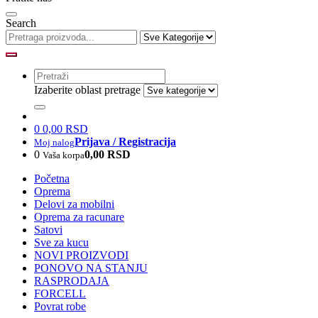
Search
Izaberite oblast pretrage
0
0,00 RSD
Prijava / Registracija
Moj nalog
0
0,00 RSD
Vaša korpa
Početna
Oprema
Delovi za mobilni
Oprema za racunare
Satovi
Sve za kucu
NOVI PROIZVODI
PONOVO NA STANJU
RASPRODAJA
FORCELL
Povrat robe