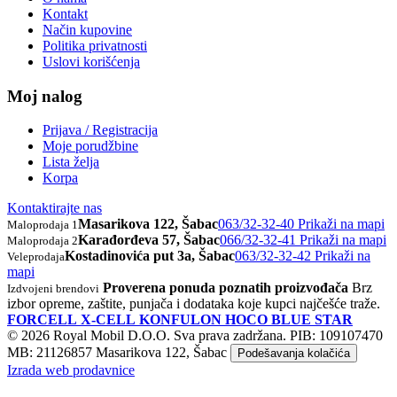
Kontakt
Način kupovine
Politika privatnosti
Uslovi korišćenja
Moj nalog
Prijava / Registracija
Moje porudžbine
Lista želja
Korpa
Kontaktirajte nas
Masarikova 122, Šabac
063/32-32-40
Prikaži na mapi
Maloprodaja 1
Karađorđeva 57, Šabac
066/32-32-41
Prikaži na mapi
Maloprodaja 2
Kostadinovića put 3a, Šabac
063/32-32-42
Prikaži na
Veleprodaja
mapi
Proverena ponuda poznatih proizvođača
Brz
Izdvojeni brendovi
izbor opreme, zaštite, punjača i dodataka koje kupci najčešće traže.
FORCELL
X-CELL
KONFULON
HOCO
BLUE STAR
© 2026 Royal Mobil D.O.O. Sva prava zadržana.
PIB: 109107470
MB: 21126857
Masarikova 122, Šabac
Podešavanja kolačića
Izrada web prodavnice