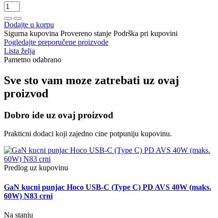
Dodajte u korpu
Sigurna kupovina
Provereno stanje
Podrška pri kupovini
Pogledajte preporučene proizvode
Lista želja
Pametno odabrano
Sve sto vam moze zatrebati uz ovaj
proizvod
Dobro ide uz ovaj proizvod
Prakticni dodaci koji zajedno cine potpuniju kupovinu.
Predlog uz kupovinu
GaN kucni punjac Hoco USB-C (Type C) PD AVS 40W (maks.
60W) N83 crni
Na stanju