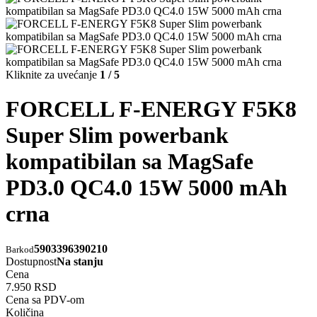
Kliknite za uvećanje
1 / 5
FORCELL F-ENERGY F5K8
Super Slim powerbank
kompatibilan sa MagSafe
PD3.0 QC4.0 15W 5000 mAh
crna
5903396390210
Barkod
Dostupnost
Na stanju
Cena
7.950 RSD
Cena sa PDV-om
Količina