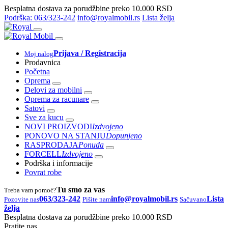
Besplatna dostava za porudžbine preko 10.000 RSD
Podrška: 063/323-242
info@royalmobil.rs
Lista želja
Prijava / Registracija
Moj nalog
Prodavnica
Početna
Oprema
Delovi za mobilni
Oprema za racunare
Satovi
Sve za kucu
NOVI PROIZVODI
Izdvojeno
PONOVO NA STANJU
Dopunjeno
RASPRODAJA
Ponuda
FORCELL
Izdvojeno
Podrška i informacije
Povrat robe
Tu smo za vas
Treba vam pomoć?
063/323-242
info@royalmobil.rs
Lista
Pozovite nas
Pišite nam
Sačuvano
želja
Besplatna dostava za porudžbine preko 10.000 RSD
Pratite nas