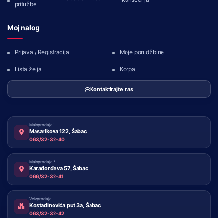
pritužbe
Moj nalog
Prijava / Registracija
Moje porudžbine
Lista želja
Korpa
Kontaktirajte nas
Maloprodaja 1
Masarikova 122, Šabac
063/32-32-40
Maloprodaja 2
Karađorđeva 57, Šabac
066/32-32-41
Veleprodaja
Kostadinovića put 3a, Šabac
063/32-32-42