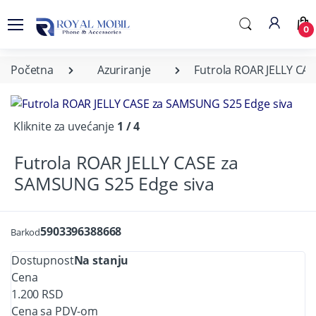
0
Početna
Azuriranje
Futrola ROAR JELLY CA
Kliknite za uvećanje
1 / 4
Futrola ROAR JELLY CASE za
SAMSUNG S25 Edge siva
5903396388668
Barkod
Dostupnost
Na stanju
Cena
1.200 RSD
Cena sa PDV-om