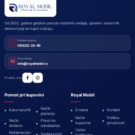
Royal Mobil
Od 2002. godine gradimo ponudu mobilnih uređaja, opreme i rezervnih
delova kojoj se kupci vraćaju.
Podrška kupcima
063/32-32-40
Email adresa
info@royalmobil.rs
Pratite nas
Pomoć pri kupovini
Royal Mobil
Način
Kako naručiti
O nama
Kontakt
plaćanja
Način
Politika
Način
Pravo na
kupovine
privatnosti
dostave
odustajanje
Uslovi
Reklamacije i
Saobraznost
korišćenja