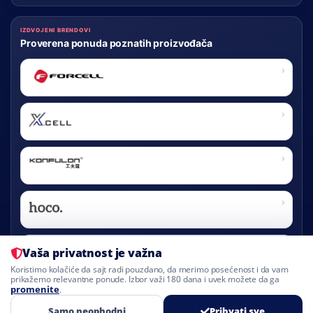
IZDVOJENI BRENDOVI
Proverena ponuda poznatih proizvođača
FORCELL
X-CELL
KONFULON
HOCO
Vaša privatnost je važna
BLUE STAR
Koristimo kolačiće da sajt radi pouzdano, da merimo posećenost i da vam
prikažemo relevantne ponude. Izbor važi 180 dana i uvek možete da ga
promenite
.
Samo neophodni
Prihvati sve
© 2026 Royal Mobil D.O.O. Sva prava zadržana.