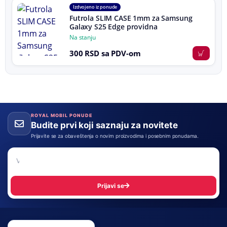
Izdvojeno iz ponude
Futrola SLIM CASE 1mm za Samsung
Galaxy S25 Edge providna
Na stanju
300 RSD sa PDV-om
ROYAL MOBIL PONUDE
Budite prvi koji saznaju za novitete
Prijavite se za obaveštenja o novim proizvodima i posebnim ponudama.
Email adresa
Prijavi se