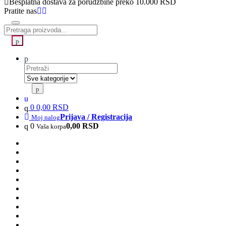
Besplatna dostava za porudžbine preko 10.000 RSD
Pratite nas
Search
Izaberite
oblast
pretrage
0
0,00 RSD
Prijava / Registracija
Moj nalog
0
0,00 RSD
Vaša korpa
Početna
Oprema
Delovi za mobilni
Oprema za racunare
Satovi
Sve za kucu
NOVI PROIZVODI
PONOVO NA STANJU
RASPRODAJA
FORCELL