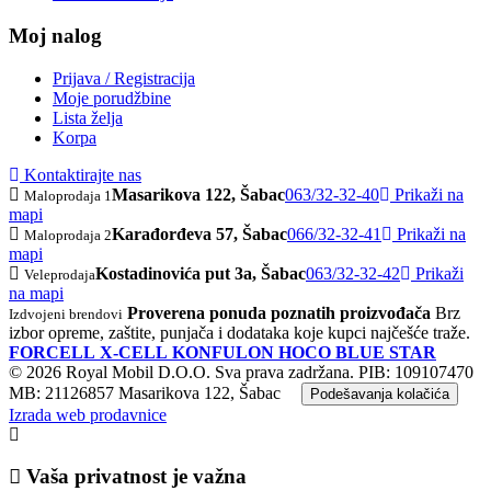
Moj nalog
Prijava / Registracija
Moje porudžbine
Lista želja
Korpa
Kontaktirajte nas
Masarikova 122, Šabac
063/32-32-40
Prikaži na
Maloprodaja 1
mapi
Karađorđeva 57, Šabac
066/32-32-41
Prikaži na
Maloprodaja 2
mapi
Kostadinovića put 3a, Šabac
063/32-32-42
Prikaži
Veleprodaja
na mapi
Proverena ponuda poznatih proizvođača
Brz
Izdvojeni brendovi
izbor opreme, zaštite, punjača i dodataka koje kupci najčešće traže.
FORCELL
X-CELL
KONFULON
HOCO
BLUE STAR
© 2026 Royal Mobil D.O.O. Sva prava zadržana.
PIB: 109107470
MB: 21126857
Masarikova 122, Šabac
Podešavanja kolačića
Izrada web prodavnice
Vaša privatnost je važna