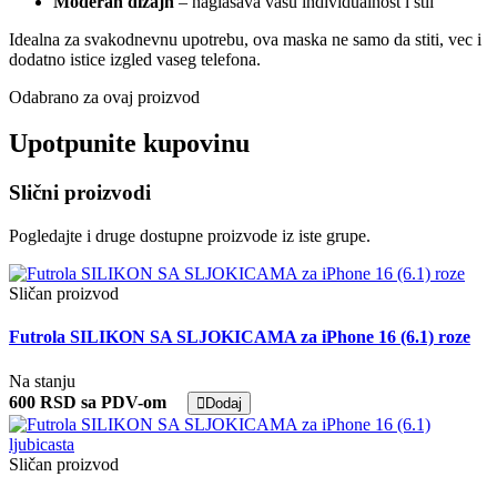
Moderan dizajn
– naglasava vasu individualnost i stil
Idealna za svakodnevnu upotrebu, ova maska ne samo da stiti, vec i
dodatno istice izgled vaseg telefona.
Odabrano za ovaj proizvod
Upotpunite kupovinu
Slični proizvodi
Pogledajte i druge dostupne proizvode iz iste grupe.
Sličan proizvod
Futrola SILIKON SA SLJOKICAMA za iPhone 16 (6.1) roze
Na stanju
600 RSD sa PDV-om
Dodaj
Sličan proizvod