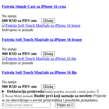
Futrola Simple Case za iPhone 16 crna
Na stanju
600 RSD sa PDV-om
Dodaj
Izdvojeno iz ponude
Futrola Soft Touch MagSafe za iPhone 16 braon
Na stanju
900 RSD sa PDV-om
Dodaj
Izdvojeno iz ponude
Futrola Soft Touch MagSafe za iPhone 16 lila
Na stanju
900 RSD sa PDV-om
Dodaj
Deklaracija proizvoda
Zemlja porekla, uvoznik i ostali podaci
Budite prvi koji saznaju za novitete
Prijavite
Royal Mobil ponude
se za obaveštenja o novim proizvodima i posebnim ponudama.
Email
Prijavi se
adresa