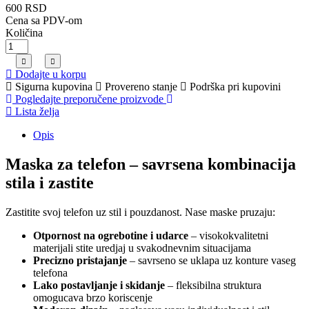
600 RSD
Cena sa PDV-om
Količina
Dodajte u korpu
Sigurna kupovina
Provereno stanje
Podrška pri kupovini
Pogledajte preporučene proizvode
Lista želja
Opis
Maska za telefon – savrsena kombinacija
stila i zastite
Zastitite svoj telefon uz stil i pouzdanost. Nase maske pruzaju:
Otpornost na ogrebotine i udarce
– visokokvalitetni
materijali stite uredjaj u svakodnevnim situacijama
Precizno pristajanje
– savrseno se uklapa uz konture vaseg
telefona
Lako postavljanje i skidanje
– fleksibilna struktura
omogucava brzo koriscenje