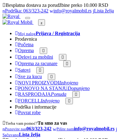
Besplatna dostava za porudžbine preko 10.000 RSD
Podrška: 063/323-242
info@royalmobil.rs
Lista želja
Prijava / Registracija
Moj nalog
Prodavnica
Početna
Oprema
Delovi za mobilni
Oprema za racunare
Satovi
Sve za kucu
NOVI PROIZVODI
Izdvojeno
PONOVO NA STANJU
Dopunjeno
RASPRODAJA
Ponuda
FORCELL
Izdvojeno
Podrška i informacije
Povrat robe
Tu smo za vas
Treba vam pomoć?
063/323-242
info@royalmobil.rs
Pozovite nas
Pišite nam
Lista želja
Sačuvano