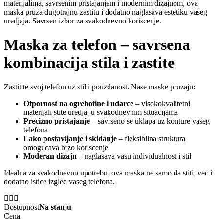
materijalima, savrsenim pristajanjem i modernim dizajnom, ova
maska pruza dugotrajnu zastitu i dodatno naglasava estetiku vaseg
uredjaja. Savrsen izbor za svakodnevno koriscenje.
Maska za telefon – savrsena
kombinacija stila i zastite
Zastitite svoj telefon uz stil i pouzdanost. Nase maske pruzaju:
Otpornost na ogrebotine i udarce
– visokokvalitetni
materijali stite uredjaj u svakodnevnim situacijama
Precizno pristajanje
– savrseno se uklapa uz konture vaseg
telefona
Lako postavljanje i skidanje
– fleksibilna struktura
omogucava brzo koriscenje
Moderan dizajn
– naglasava vasu individualnost i stil
Idealna za svakodnevnu upotrebu, ova maska ne samo da stiti, vec i
dodatno istice izgled vaseg telefona.
Dostupnost
Na stanju
Cena