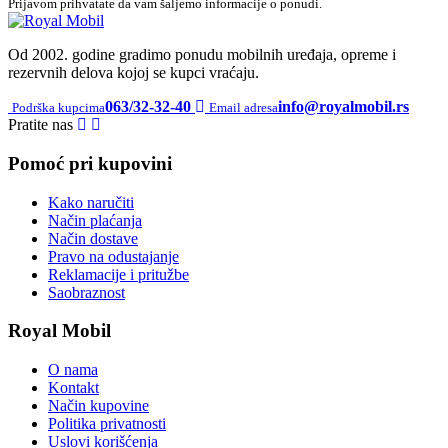
Prijavom prihvatate da vam šaljemo informacije o ponudi.
Royal
Od 2002. godine gradimo ponudu mobilnih uređaja, opreme i
Mobil
rezervnih delova kojoj se kupci vraćaju.
063/32-32-40
info@royalmobil.rs
Podrška kupcima
Email adresa
Pratite nas
Pomoć pri kupovini
Kako naručiti
Način plaćanja
Način dostave
Pravo na odustajanje
Reklamacije i pritužbe
Saobraznost
Royal Mobil
O nama
Kontakt
Način kupovine
Politika privatnosti
Uslovi korišćenja