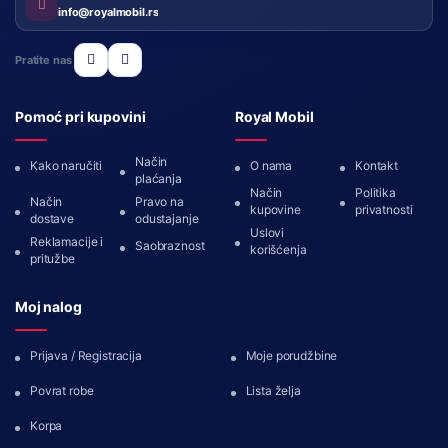
info@royalmobil.rs
Pratite nas
Pomoć pri kupovini
Royal Mobil
Način
Kako naručiti
O nama
Kontakt
plaćanja
Način
Politika
Način
Pravo na
kupovine
privatnosti
dostave
odustajanje
Uslovi
Reklamacije i
Saobraznost
korišćenja
pritužbe
Moj nalog
Prijava / Registracija
Moje porudžbine
Povrat robe
Lista želja
Korpa