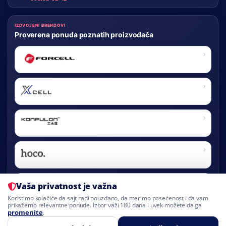
IZDVOJENI BRENDOVI
Proverena ponuda poznatih proizvođača
FORCELL
X-CELL
KONFULON
HOCO
Vaša privatnost je važna
BLUE STAR
Koristimo kolačiće da sajt radi pouzdano, da merimo posećenost i da vam
prikažemo relevantne ponude. Izbor važi 180 dana i uvek možete da ga
promenite
.