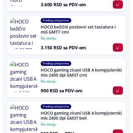
3.600 RSD sa PDV-om
Predlog uz kupovinu
HOCO bežični poslovni set tastatura i
miš GMT7 crni
Na stanju
3.150 RSD sa PDV-om
Predlog uz kupovinu
HOCO gaming zicani USB A kompjuterski
mis 2400 dpi GM37 crni
Na stanju
900 RSD sa PDV-om
Predlog uz kupovinu
HOCO gaming zicani USB A kompjuterski
mis 2400 dpi GM37 beli
Na stanju