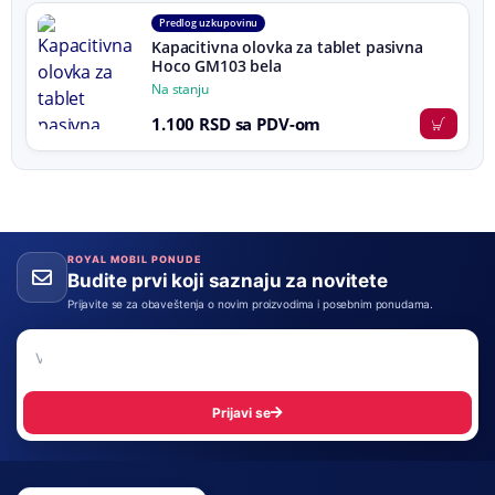
Predlog uz kupovinu
Kapacitivna olovka za tablet pasivna
Hoco GM103 bela
Na stanju
1.100 RSD sa PDV-om
ROYAL MOBIL PONUDE
Budite prvi koji saznaju za novitete
Prijavite se za obaveštenja o novim proizvodima i posebnim ponudama.
Email adresa
Prijavi se