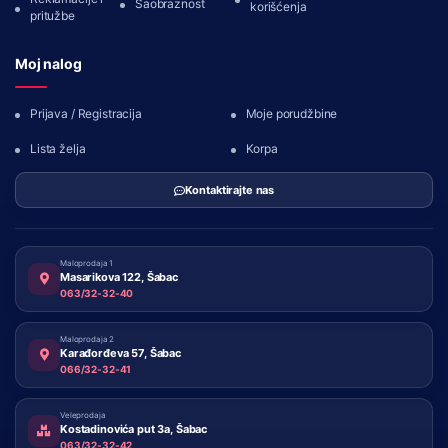
Saobraznost
korišćenja
pritužbe
Moj nalog
Prijava / Registracija
Moje porudžbine
Lista želja
Korpa
Kontaktirajte nas
Maloprodaja 1
Masarikova 122, Šabac
063/32-32-40
Maloprodaja 2
Karađorđeva 57, Šabac
066/32-32-41
Veleprodaja
Kostadinovića put 3a, Šabac
063/32-32-42