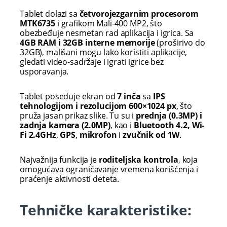
Tablet dolazi sa
četvorojezgarnim procesorom
MTK6735
i grafikom Mali-400 MP2, što
obezbeđuje nesmetan rad aplikacija i igrica. Sa
4GB RAM i 32GB interne memorije
(proširivo do
32GB), mališani mogu lako koristiti aplikacije,
gledati video-sadržaje i igrati igrice bez
usporavanja.
Tablet poseduje ekran od
7 inča
sa
IPS
tehnologijom i rezolucijom 600×1024 px
, što
pruža jasan prikaz slike. Tu su i
prednja (0.3MP) i
zadnja kamera (2.0MP)
, kao i
Bluetooth 4.2, Wi-
Fi 2.4GHz
,
GPS
,
mikrofon
i
zvučnik od 1W
.
Najvažnija funkcija je
roditeljska kontrola
, koja
omogućava ograničavanje vremena korišćenja i
praćenje aktivnosti deteta.
Tehničke karakteristike: