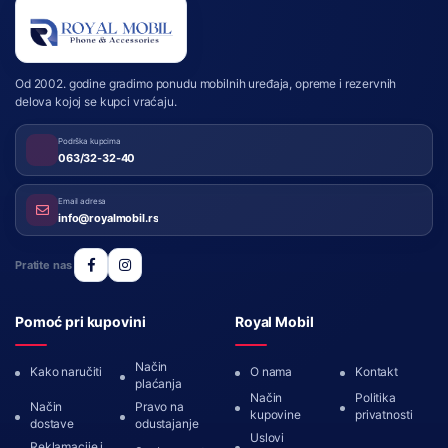
Royal Mobil
Od 2002. godine gradimo ponudu mobilnih uređaja, opreme i rezervnih
delova kojoj se kupci vraćaju.
Podrška kupcima
063/32-32-40
Email adresa
info@royalmobil.rs
Pratite nas
Pomoć pri kupovini
Royal Mobil
Način
Kako naručiti
O nama
Kontakt
plaćanja
Način
Politika
Način
Pravo na
kupovine
privatnosti
dostave
odustajanje
Uslovi
Reklamacije i