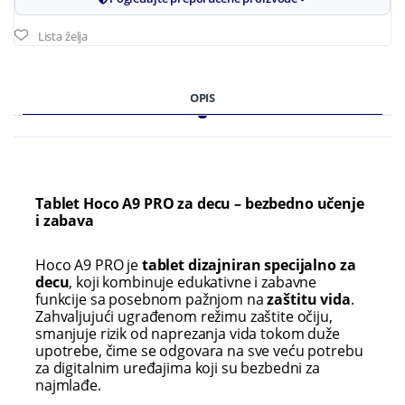
Lista želja
OPIS
Tablet Hoco A9 PRO za decu – bezbedno učenje
i zabava
Hoco A9 PRO je
tablet dizajniran specijalno za
decu
, koji kombinuje edukativne i zabavne
funkcije sa posebnom pažnjom na
zaštitu vida
.
Zahvaljujući ugrađenom režimu zaštite očiju,
smanjuje rizik od naprezanja vida tokom duže
upotrebe, čime se odgovara na sve veću potrebu
za digitalnim uređajima koji su bezbedni za
najmlađe.