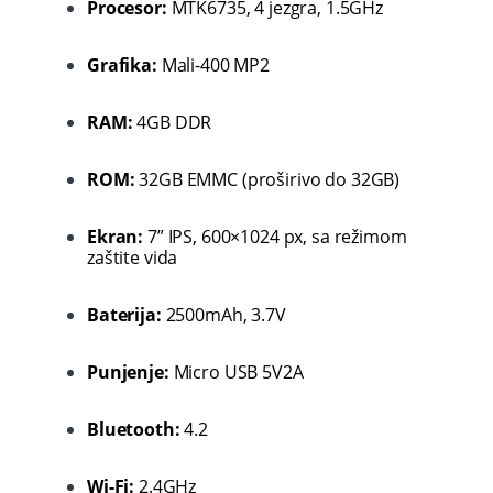
Procesor:
MTK6735, 4 jezgra, 1.5GHz
Grafika:
Mali-400 MP2
RAM:
4GB DDR
ROM:
32GB EMMC (proširivo do 32GB)
Ekran:
7” IPS, 600×1024 px, sa režimom
zaštite vida
Baterija:
2500mAh, 3.7V
Punjenje:
Micro USB 5V2A
Bluetooth:
4.2
Wi-Fi:
2.4GHz