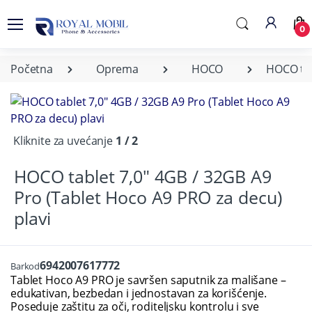
0
Početna
Oprema
HOCO
HOCO tab
Kliknite za uvećanje
1 / 2
HOCO tablet 7,0" 4GB / 32GB A9
Pro (Tablet Hoco A9 PRO za decu)
plavi
6942007617772
Barkod
Tablet Hoco A9 PRO je savršen saputnik za mališane –
edukativan, bezbedan i jednostavan za korišćenje.
Poseduje zaštitu za oči, roditeljsku kontrolu i sve