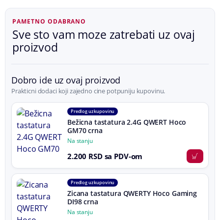
PAMETNO ODABRANO
Sve sto vam moze zatrebati uz ovaj
proizvod
Dobro ide uz ovaj proizvod
Prakticni dodaci koji zajedno cine potpuniju kupovinu.
Predlog uz kupovinu
Bežicna tastatura 2.4G QWERT Hoco
GM70 crna
Na stanju
2.200 RSD sa PDV-om
Predlog uz kupovinu
Zicana tastatura QWERTY Hoco Gaming
DI98 crna
Na stanju