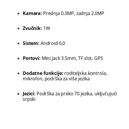
Kamera:
Prednja 0.3MP, zadnja 2.0MP
Zvučnik:
1W
Sistem:
Android 6.0
Portovi:
Mini Jack 3.5mm, TF slot, GPS
Dodatne funkcije:
roditeljska kontrola,
mikrofon, podrška za više jezika
Jezici:
Podrška za preko 70 jezika, uključujući
srpski